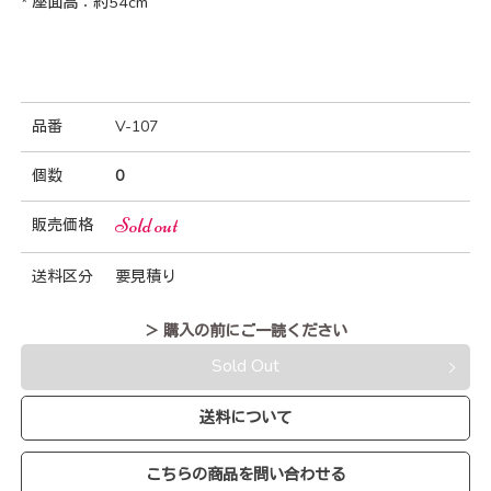
* 座面高：約54cm
品番
V-107
個数
0
Sold out
販売価格
送料区分
要見積り
＞ 購入の前にご一読ください
Sold Out
送料について
こちらの商品を問い合わせる