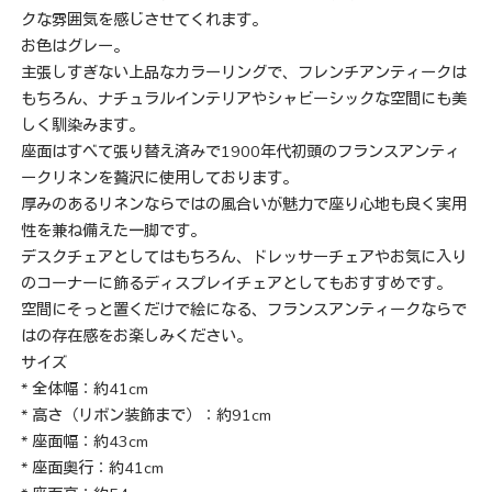
クな雰囲気を感じさせてくれます。
お色はグレー。
主張しすぎない上品なカラーリングで、フレンチアンティークは
もちろん、ナチュラルインテリアやシャビーシックな空間にも美
しく馴染みます。
座面はすべて張り替え済みで1900年代初頭のフランスアンティ
ークリネンを贅沢に使用しております。
厚みのあるリネンならではの風合いが魅力で座り心地も良く実用
性を兼ね備えた一脚です。
デスクチェアとしてはもちろん、ドレッサーチェアやお気に入り
のコーナーに飾るディスプレイチェアとしてもおすすめです。
空間にそっと置くだけで絵になる、フランスアンティークならで
はの存在感をお楽しみください。
サイズ
* 全体幅：約41cm
* 高さ（リボン装飾まで）：約91cm
* 座面幅：約43cm
* 座面奥行：約41cm