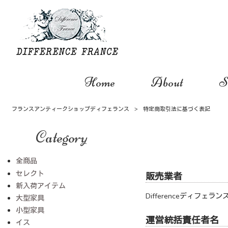
Home
About
S
フランスアンティークショップディフェランス
>
特定商取引法に基づく表記
Category
全商品
セレクト
販売業者
新入荷アイテム
Differenceディフェ
大型家具
小型家具
運営統括責任者名
イス