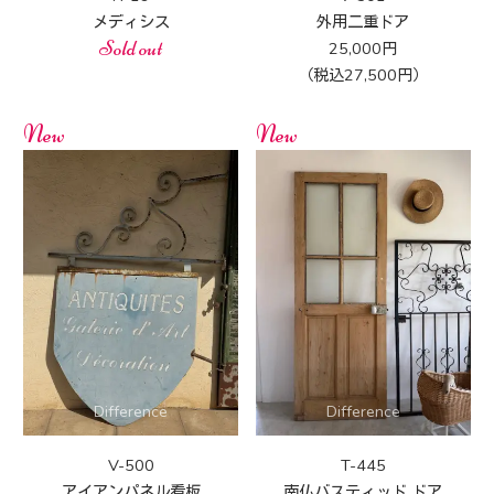
メディシス
外用二重ドア
Sold out
25,000円
（税込27,500円）
New
New
V-500
T-445
アイアンパネル看板
南仏バスティッド ドア