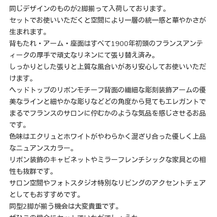
同じデザインのものが2脚揃って入荷しております。
セットでお使いいただくと空間により一層の統一感と華やかさが
生まれます。
背もたれ・アーム・座面はすべて1900年初頭のフランスアンテ
ィークの厚手で頑丈なリネンにて張り替え済み。
しっかりとした張りと上質な風合いがあり安心してお使いいただ
けます。
ヘッドトップのリボンモチーフ背面の繊細な彫刻装飾アームの優
美なラインと細やかな彫りなどどの角度から見てもエレガントで
まるでフランスのサロンに佇むかのような気品を感じさせるお品
です。
色味はエクリュとホワイトがやわらかく混ざり合った優しく上品
なニュアンスカラー。
リボン装飾のキャビネットやミラーフレンチシックな家具との相
性も抜群です。
サロン空間やフォトスタジオ特別なリビングのアクセントチェア
としてもおすすめです。
同型2脚が揃う機会は大変貴重です。