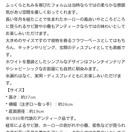
ふっくらと丸みを帯びたフォルムは当時ならではの柔らかな雰囲
気があり空間を優しく彩ってくれます。
長い年月を経たことで生まれたホーローの風合いやところどころ
に見られるサビ跡や小傷もアンティークならではの味わいとして
お楽しみいただけます。
大きめのサイズですので枝物を飾るフラワーベースとしてはもち
ろん、キッチンやリビング、玄関のディスプレイとしても素敵で
す。
ホワイトを基調としたシンプルなデザインはフレンチインテリア
やシャビーシックなお部屋にも自然に馴染みます。
水漏れはなく、実用・ディスプレイともにお楽しみいただけま
す。
【サイズ】
* 高さ：約37cm
* 横幅（注ぎ口～取っ手）：約26cm
* 底面直径：約19cm
※1930年代頃のアンティーク品です。
経年によるサビ跡、ホーローの剥がれや小傷、変色などが見られ