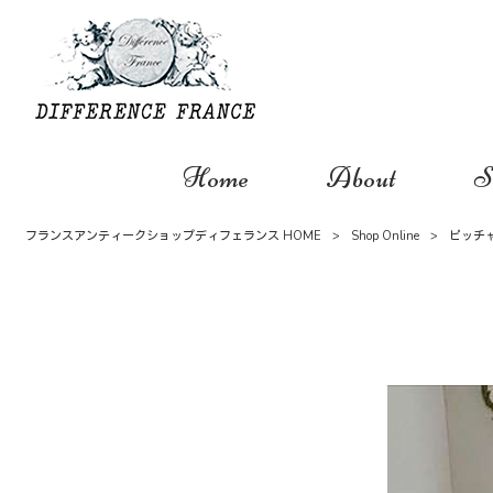
Home
About
S
フランスアンティークショップディフェランス HOME
>
Shop Online
>
ピッチ