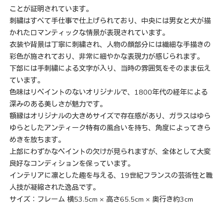
ことが証明されています。
刺繍はすべて手仕事で仕上げられており、中央には男女と犬が描
かれたロマンティックな情景が表現されています。
衣装や背景は丁寧に刺繍され、人物の顔部分には繊細な手描きの
彩色が施されており、非常に細やかな表現力が感じられます。
下部には手刺繍による文字が入り、当時の雰囲気をそのまま伝え
ています。
色味はリペイントのないオリジナルで、1800年代の経年による
深みのある美しさが魅力です。
額縁はオリジナルの大きめサイズで存在感があり、ガラスはゆら
ゆらとしたアンティーク特有の風合いを持ち、角度によってきら
めきを放ちます。
上部にわずかなペイントの欠けが見られますが、全体として大変
良好なコンディションを保っています。
インテリアに凛とした趣を与える、19世紀フランスの芸術性と職
人技が凝縮された逸品です。
サイズ：フレーム 横53.5cm × 高さ65.5cm × 奥行き約3cm