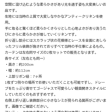
空間に溶け込むような柔らかさがあり光を通す姿も大変美しいお
品です。
生地には当時の上質で大変しなやかなアンティークリネンを使
用。
手に取ると驚くほど柔らかくさらりとした心地よさがあり洗うた
びにさらに柔らかさが増していくリネンです。
折り返し部分にはスカラップ状の花模様とレースを全面にあしら
ったフリル装飾が施されておりすべて当時の手仕事によるもの。
カーテンは左右同サイズの2枚セットでの販売となります。
各サイズ（左右とも同一）
・高さ：約200cm
・幅：約112cm
・上部リボン紐：7ヶ所
1枚ずつ別々の場所でお使いいただくことも可能ですし、ドレー
プをたっぷり寄せてゴージャスで可愛らしい観音開きスタイルに
していただくのもおすすめです。
右側上折り返し装飾部分に小さなシミが見られる箇所がございま
す。画像でご確認ください。