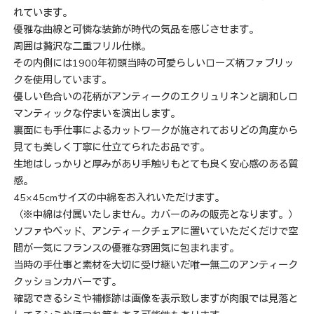
れています。
優雅な曲線と可憐な装飾が時代の気品を感じさせます。
周囲は贅沢な二重フリル仕様。
その内側には1900年初頭当時の可愛らしいローズ柄ファブリッ
クを使用しています。
優しい色合いの花柄がアンティークのエクリュリネンと調和しロ
マンティックな佇まいを演出します。
裏面にも手仕事によるカットワークが施されておりどの角度から
見ても美しく丁寧に仕立てられたお品です。
生地はしっかりと厚みがあり手触りもとても良く安心感のある質
感。
45×45cmサイズの中綿をお入れいただけます。
（※中綿は付属いたしません。カバーのみの販売となります。）
ソファやベッド、アンティークチェアに置いていただくだけで空
間が一気にフランスの優雅な雰囲気に包まれます。
当時の手仕事と素材を大切に受け継いだ唯一無二のアンティーク
クッションカバーです。
確認できるシミや補修跡は画像を表示致しますが肉眼では見落と