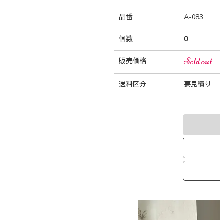
品番
A-083
個数
0
Sold out
販売価格
送料区分
要見積り