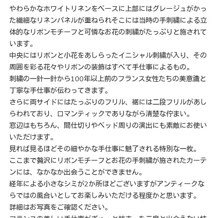
やわらかなホワイトリネンをベースに上部にはグレージュがかっ
た繊細なリネンパネルが重ねられそこには当時の手刺繍による立
体的なリボンモチーフと可憐なお花の刺繍がたっぷりと施されて
います。
中央にはリボンと小花をあしらったイニシャル刺繍が入り、その
周囲を彩る花々やリボンの装飾はすべて手仕事によるもの。
刺繍の一針一針から100年以上前のフランス女性たちの美意識と
丁寧な手仕事が伝わってきます。
さらに両サイドにはたっぷりのフリル、裾には二段フリルがあし
らわれており、ロマンティックでありながら清楚な佇まい。
窓辺はもちろん、間仕切りやベッド周りの演出にも素敵にお使い
いただけます。
見れば見るほどその細やかな手仕事に魅了される特別な一枚。
ここまで贅沢にリボンモチーフとお花の手刺繍が施されたカーテ
ンには、なかなか出会うことができません。
経年による小さなシミが2か所ほどございますがアンティークな
らではの風合いとしてお楽しみいただける程度かと思います。
詳細はお写真をご確認ください。