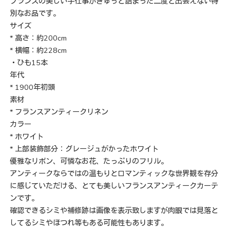
フランスの美しい手仕事がぎゅっと詰まった二度と出会えない特
別なお品です。
サイズ
* 高さ：約200cm
* 横幅：約228cm
・ひも15本
年代
* 1900年初頭
素材
* フランスアンティークリネン
カラー
* ホワイト
* 上部装飾部分：グレージュがかったホワイト
優雅なリボン、可憐なお花、たっぷりのフリル。
アンティークならではの温もりとロマンティックな世界観を存分
に感じていただける、とても美しいフランスアンティークカーテ
ンです。
確認できるシミや補修跡は画像を表示致しますが肉眼では見落と
してるシミやほつれ等もある可能性もあります。