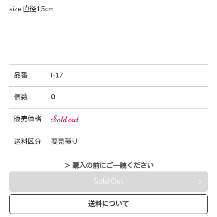
size:直径15cm
品番
I-17
個数
0
Sold out
販売価格
送料区分
要見積り
＞ 購入の前にご一読ください
Sold Out
送料について