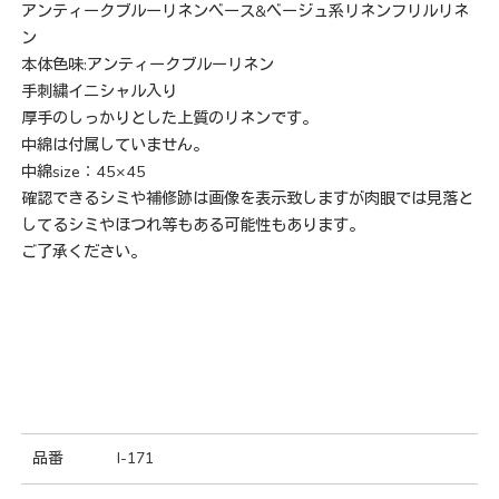
アンティークブルーリネンベース&ベージュ系リネンフリルリネ
ン
本体色味:アンティークブルーリネン
手刺繍イニシャル入り
厚手のしっかりとした上質のリネンです。
中綿は付属していません。
中綿size：45×45
確認できるシミや補修跡は画像を表示致しますが肉眼では見落と
してるシミやほつれ等もある可能性もあります。
ご了承ください。
品番
I-171