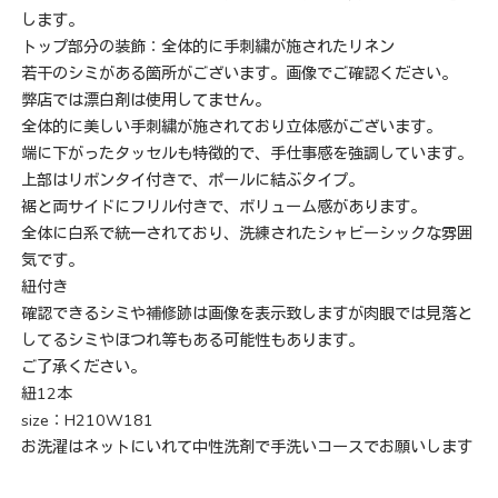
します。
トップ部分の装飾：全体的に手刺繍が施されたリネン
若干のシミがある箇所がございます。画像でご確認ください。
弊店では漂白剤は使用してません。
全体的に美しい手刺繍が施されており立体感がございます。
端に下がったタッセルも特徴的で、手仕事感を強調しています。
上部はリボンタイ付きで、ポールに結ぶタイプ。
裾と両サイドにフリル付きで、ボリューム感があります。
全体に白系で統一されており、洗練されたシャビーシックな雰囲
気です。
紐付き
確認できるシミや補修跡は画像を表示致しますが肉眼では見落と
してるシミやほつれ等もある可能性もあります。
ご了承ください。
紐12本
size：H210W181
お洗濯はネットにいれて中性洗剤で手洗いコースでお願いします