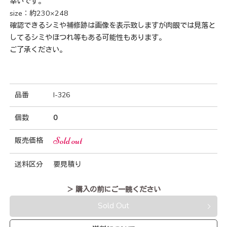
幸いです。
size：約230×248
確認できるシミや補修跡は画像を表示致しますが肉眼では見落と
してるシミやほつれ等もある可能性もあります。
ご了承ください。
品番
I-326
個数
0
Sold out
販売価格
送料区分
要見積り
＞ 購入の前にご一読ください
Sold Out