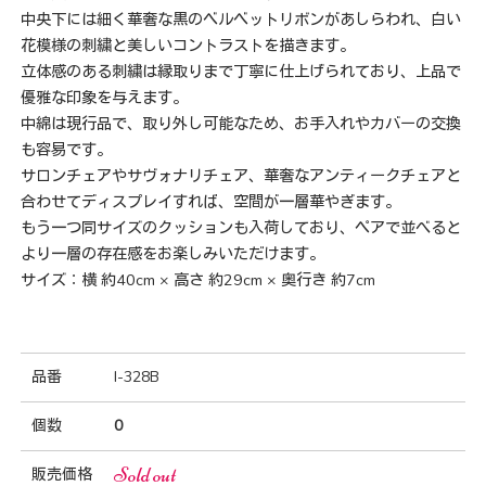
中央下には細く華奢な黒のベルベットリボンがあしらわれ、白い
花模様の刺繍と美しいコントラストを描きます。
立体感のある刺繍は縁取りまで丁寧に仕上げられており、上品で
優雅な印象を与えます。
中綿は現行品で、取り外し可能なため、お手入れやカバーの交換
も容易です。
サロンチェアやサヴォナリチェア、華奢なアンティークチェアと
合わせてディスプレイすれば、空間が一層華やぎます。
もう一つ同サイズのクッションも入荷しており、ペアで並べると
より一層の存在感をお楽しみいただけます。
サイズ：横 約40cm × 高さ 約29cm × 奥行き 約7cm
品番
I-328B
個数
0
Sold out
販売価格