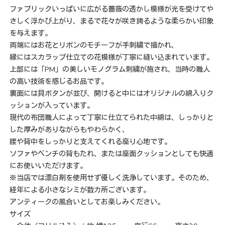
ファブリックいっぱいに広がる薔薇の透かし模様が光を受けてや
さしく浮かび上がり、まるで花々が咲き誇るような柔らかい印象
を与えます。
両端にはお花とリボンのモチーフが手刺繍で描かれ、
縁にはスカラップ仕立ての花模様が丁寧に縫い込まれています。
上部には「PM」の美しいモノグラム刺繍が施され、当時の職人
の高い技術を感じるお品です。
裏面には貝ボタンが並び、開けると中にはオリジナルの綿入りク
ッションが入っています。
現代の布団職人によって丁寧に仕立てられた中綿は、しっかりと
した厚みがありながらもやわらかく、
腰や背中をしっかりと支えてくれる座り心地です。
ソファやベンチの背もたれ、または座面クッションとしても快適
にお使いいただけます。
※当店では漂白剤を使用せず優しく洗浄しています。そのため、
経年による小さなシミが数カ所ございます。
アンティークの風合いとしてお楽しみください。
サイズ