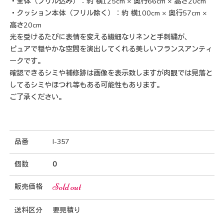
・全体（フリル込み）：約 横125cm × 奥行66cm × 高さ20cm
・クッション本体（フリル除く）：約 横100cm × 奥行57cm ×
高さ20cm
光を受けるたびに表情を変える繊細なリネンと手刺繍が、
ピュアで穏やかな空間を演出してくれる美しいフランスアンティ
ークです。
確認できるシミや補修跡は画像を表示致しますが肉眼では見落と
してるシミやほつれ等もある可能性もあります。
ご了承ください。
品番
I-357
個数
0
Sold out
販売価格
送料区分
要見積り