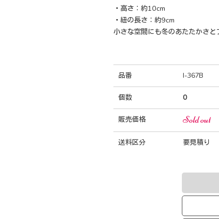
・高さ：約10cm
・紐の長さ：約9cm
小さな空間にも冬のあたたかさと
品番
I-367B
個数
0
Sold out
販売価格
送料区分
要見積り