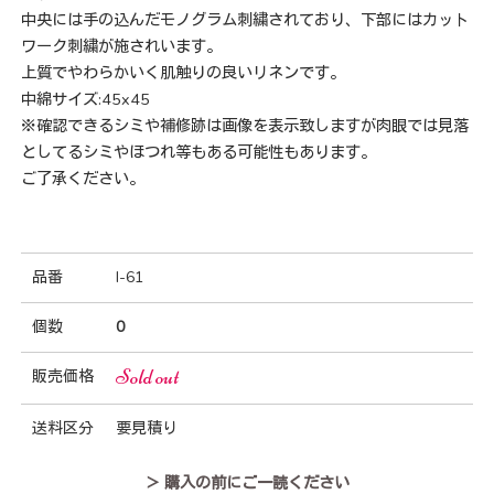
中央には手の込んだモノグラム刺繍されており、下部にはカット
ワーク刺繍が施されいます。
上質でやわらかいく肌触りの良いリネンです。
中綿サイズ:45x45
※確認できるシミや補修跡は画像を表示致しますが肉眼では見落
としてるシミやほつれ等もある可能性もあります。
ご了承ください。
品番
I-61
個数
0
Sold out
販売価格
送料区分
要見積り
＞ 購入の前にご一読ください