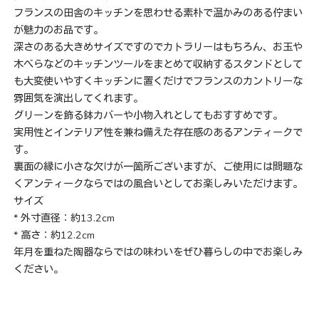
フランスの田舎のキッチンを思わせる素朴で温かみのある佇まい
が魅力のお品です。
深さのある大きめサイズですのでカトラリーはもちろん、お玉や
木べらなどのキッチンツールをまとめて収納するスタンドとして
も大変使いやすくキッチンに置くだけでフランスのカントリーな
雰囲気を演出してくれます。
グリーンを飾る鉢カバーや小物入れとしてもおすすめです。
実用性とインテリア性を兼ね備えた存在感のあるアンティークで
す。
裏面の縁に小さな欠けが一箇所ございますが、ご使用には問題な
くアンティークならではの風合いとしてお楽しみいただけます。
サイズ
* 外寸直径：約13.2cm
* 高さ：約12.2cm
年月を重ねた陶器ならではの味わいをぜひ暮らしの中でお楽しみ
ください。