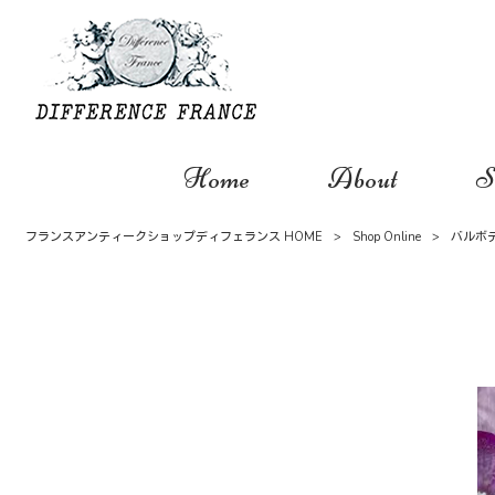
Home
About
S
フランスアンティークショップディフェランス HOME
>
Shop Online
>
バルボ