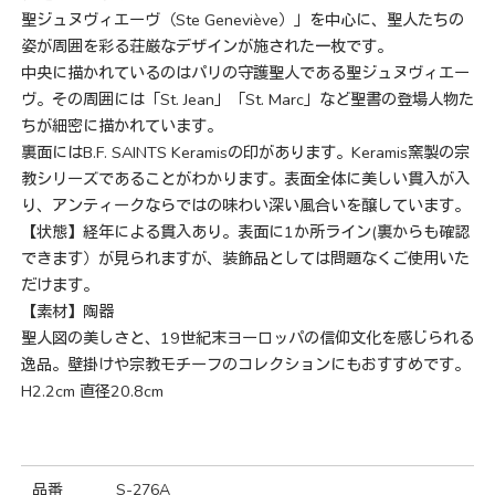
聖ジュヌヴィエーヴ（Ste Geneviève）」を中心に、聖人たちの
姿が周囲を彩る荘厳なデザインが施された一枚です。
中央に描かれているのはパリの守護聖人である聖ジュヌヴィエー
ヴ。その周囲には「St. Jean」「St. Marc」など聖書の登場人物た
ちが細密に描かれています。
裏面にはB.F. SAINTS Keramisの印があります。Keramis窯製の宗
教シリーズであることがわかります。表面全体に美しい貫入が入
り、アンティークならではの味わい深い風合いを醸しています。
【状態】経年による貫入あり。表面に1か所ライン(裏からも確認
できます）が見られますが、装飾品としては問題なくご使用いた
だけます。
【素材】陶器
聖人図の美しさと、19世紀末ヨーロッパの信仰文化を感じられる
逸品。壁掛けや宗教モチーフのコレクションにもおすすめです。
H2.2cm 直径20.8cm
品番
S-276A