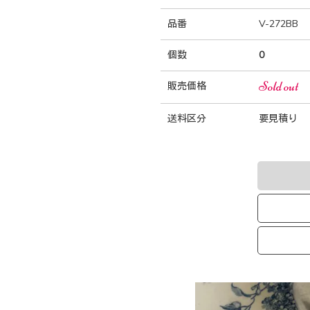
品番
V-272BB
個数
0
Sold out
販売価格
送料区分
要見積り