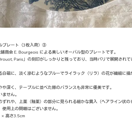
 オーバルプレート（3枚入荷）③
商会 E. Bourgeois による美しいオーバル型のプレートです。
21 Rue Drouot, Paris」の刻印がしっかりと残っており、当時パリで展
る白磁に、淡く滲むようなブルーでライラック（リラ）の花が繊細に描
やや深く、テーブルに並べた際のバランスも非常に優美です。
いません。
のずれや、上薬（釉薬）の部分に見られる細かな貫入（ヘアライン状の
、使用上の問題はございません。
 × 高さ3.5cm