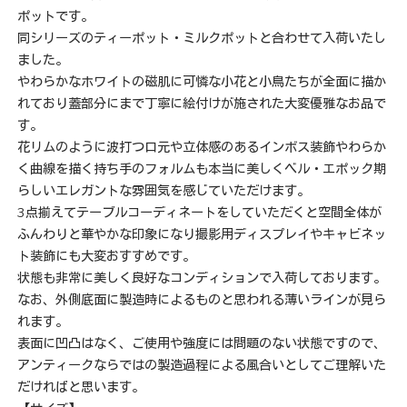
ポットです。
同シリーズのティーポット・ミルクポットと合わせて入荷いたし
ました。
やわらかなホワイトの磁肌に可憐な小花と小鳥たちが全面に描か
れており蓋部分にまで丁寧に絵付けが施された大変優雅なお品で
す。
花リムのように波打つ口元や立体感のあるインボス装飾やわらか
く曲線を描く持ち手のフォルムも本当に美しくベル・エポック期
らしいエレガントな雰囲気を感じていただけます。
3点揃えてテーブルコーディネートをしていただくと空間全体が
ふんわりと華やかな印象になり撮影用ディスプレイやキャビネッ
ト装飾にも大変おすすめです。
状態も非常に美しく良好なコンディションで入荷しております。
なお、外側底面に製造時によるものと思われる薄いラインが見ら
れます。
表面に凹凸はなく、ご使用や強度には問題のない状態ですので、
アンティークならではの製造過程による風合いとしてご理解いた
だければと思います。