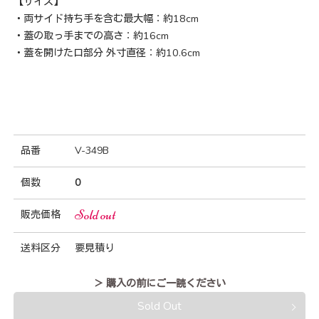
【サイズ】
・両サイド持ち手を含む最大幅：約18cm
・蓋の取っ手までの高さ：約16cm
・蓋を開けた口部分 外寸直径：約10.6cm
品番
V-349B
個数
0
Sold out
販売価格
送料区分
要見積り
＞ 購入の前にご一読ください
Sold Out