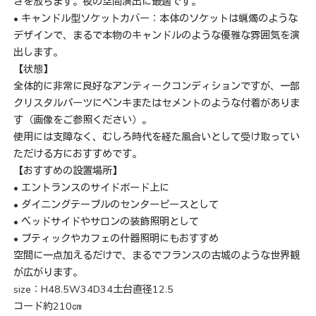
きを放ちます。夜の空間演出に最適です。
• キャンドル型ソケットカバー：本体のソケットは蝋燭のような
デザインで、まるで本物のキャンドルのような優雅な雰囲気を演
出します。
【状態】
全体的に非常に良好なアンティークコンディションですが、一部
クリスタルパーツにペンキまたはセメントのような付着がありま
す（画像をご参照ください）。
使用には支障なく、むしろ時代を経た風合いとして受け取ってい
ただける方におすすめです。
【おすすめの設置場所】
• エントランスのサイドボード上に
• ダイニングテーブルのセンターピースとして
• ベッドサイドやサロンの装飾照明として
• ブティックやカフェの什器照明にもおすすめ
空間に一点加えるだけで、まるでフランスの古城のような世界観
が広がります。
size：H48.5W34D34土台直径12.5
コード約210㎝