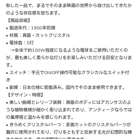
和した一品で、まるでそのまま映画の世界から抜け出してきたか
のような存在感を放ちます。
【商品詳細】
• 製造年代：1900年初頭
• 材質：真鍮・カットクリスタル
• 電球数：5灯
→全体で約100W程度になるような電球をご使用いただくの
が、最も美しく柔らかな灯りをお楽しみいただける目安となりま
す。
• スイッチ：手元でON/OFF操作可能なクラシカルなスイッチ付
き
• 配線：日本仕様に変換済み。国内でそのまま使用できます。
【デザイン・特徴】
• 美しい曲線とレリーフ装飾：真鍮のボディにはアカンサスのよ
うな植物模様が細かく彫り込まれており、アンティークならでは
の重厚感と温かみを感じられます。
• きらめくクリスタルパーツ：多面カットのクリスタルパーツが
贅沢に使用されており、灯りをともすと反射する光が幻想的な輝