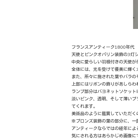
フランスアンティーク1800年代
天使とピンクオパリン装飾の3灯
中央に愛らしい羽根付きの天使が
全体には、光を受けて優美に輝く
また、所々に施された葉やバラの
上部にはリボンの飾りがあしらわ
ランプ部分はバヨネットソケット
淡いピンク、透明、そして薄いブ
てくれます。
美術品のように鑑賞していただく
※ブロンズ装飾の葉の部分に、一
アンティークならではの経年によ
気にされる方はあらかじめ画像に