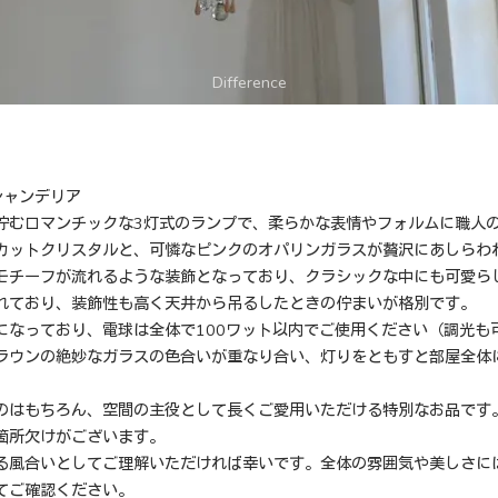
シャンデリア
佇むロマンチックな3灯式のランプで、柔らかな表情やフォルムに職人
カットクリスタルと、可憐なピンクのオパリンガラスが贅沢にあしらわ
モチーフが流れるような装飾となっており、クラシックな中にも可愛ら
れており、装飾性も高く天井から吊るしたときの佇まいが格別です。
になっており、電球は全体で100ワット以内でご使用ください（調光も
ラウンの絶妙なガラスの色合いが重なり合い、灯りをともすと部屋全体
のはもちろん、空間の主役として長くご愛用いただける特別なお品です
箇所欠けがございます。
る風合いとしてご理解いただければ幸いです。全体の雰囲気や美しさに
てご確認ください。