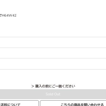
H64W42
＞ 購入の前にご一読ください
Sold Out
送料について
こちらの商品を問い合わせる