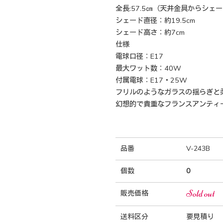
全長:57.5㎝（天井金具からシェー
シェード直径：約19.5cm
シェード高さ：約7cm
仕様
電球口径：E17
最大ワット数：40W
付属電球：E17・25W
フリルのようなガラスの揺らぎと
幻想的で貴重なフランスアンティ
品番
V-243B
個数
0
Sold out
販売価格
送料区分
要見積り