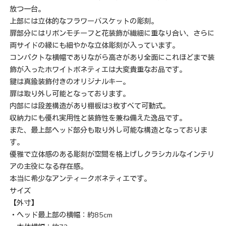
放つ一台。
上部には立体的なフラワーバスケットの彫刻。
扉部分にはリボンモチーフと花装飾が繊細に重なり合い、さらに
両サイドの縁にも細やかな立体彫刻が入っています。
コンパクトな横幅でありながら高さがあり全面にこれほどまで装
飾が入ったホワイトボネティエは大変貴重なお品です。
鍵は真鍮装飾付きのオリジナルキー。
扉は取り外し可能となっております。
内部には段差構造があり棚板は3枚すべて可動式。
収納力にも優れ実用性と装飾性を兼ね備えた逸品です。
また、最上部ヘッド部分も取り外し可能な構造となっておりま
す。
優雅で立体感のある彫刻が空間を格上げしクラシカルなインテリ
アの主役になる存在感。
本当に希少なアンティークボネティエです。
サイズ
【外寸】
・ヘッド最上部の横幅：約85cm