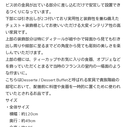
ビス状の金具が出ている部分に差し込むだけで安定して設置でき
るつくりになっています。
下部には引き出しが2コ付いており実用性と装飾性を兼ね備えた
チェスト＋装飾棚としてお使いいただける大変インテリア性の高
い家具です。
上部の装飾部分は特にディテールが細やかで背面から見ても引き
出し周りや脚部に至るまでどの角度から見ても彫刻の美しさを楽
しんでいただけます。
上部の棚には、ティーカップやお気に入りの食器、オブジェなど
を飾っていただくとまるで当時のフランスの室内の一場面のよう
な佇まいに。
こちらはDesserte / Dessert Buffetと呼ばれる家具で貴族階級の
邸宅において、配膳前に料理や食器を一時的に置くために使われ
ていたとされるお品です。
サイズ
・全体サイズ
横幅：約120cm
奥行：約49cm