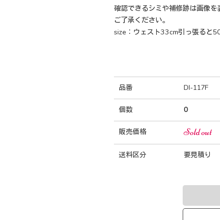
確認できるシミや補修跡は画像を
ご了承ください。
size：ウェスト33cm引っ張ると5
品番
DI-117F
個数
0
Sold out
販売価格
送料区分
要見積り