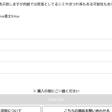
表示致しますが肉眼では見落としてるシミやほつれ等もある可能性もあ
0㎝着丈84㎝
＞ 購入の前にご一読ください
Sold Out
送料について
こちらの商品を問い合わせる