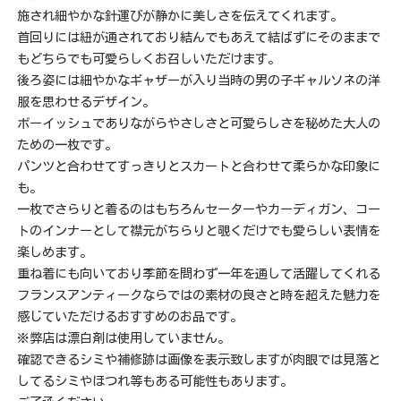
施され細やかな針運びが静かに美しさを伝えてくれます。
首回りには紐が通されており結んでもあえて結ばずにそのままで
もどちらでも可愛らしくお召しいただけます。
後ろ姿には細やかなギャザーが入り当時の男の子ギャルソネの洋
服を思わせるデザイン。
ボーイッシュでありながらやさしさと可愛らしさを秘めた大人の
ための一枚です。
パンツと合わせてすっきりとスカートと合わせて柔らかな印象に
も。
一枚でさらりと着るのはもちろんセーターやカーディガン、コー
トのインナーとして襟元がちらりと覗くだけでも愛らしい表情を
楽しめます。
重ね着にも向いており季節を問わず一年を通して活躍してくれる
フランスアンティークならではの素材の良さと時を超えた魅力を
感じていただけるおすすめのお品です。
※弊店は漂白剤は使用していません。
確認できるシミや補修跡は画像を表示致しますが肉眼では見落と
してるシミやほつれ等もある可能性もあります。