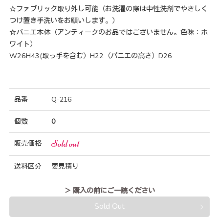
☆ファブリック取り外し可能（お洗濯の際は中性洗剤でやさしく
つけ置き手洗いをお願いします。）
☆パニエ本体（アンティークのお品ではございません。色味：ホ
ワイト）
W26H43(取っ手を含む）H22（パニエの高さ）D26
品番
Q-216
個数
0
Sold out
販売価格
送料区分
要見積り
＞ 購入の前にご一読ください
Sold Out