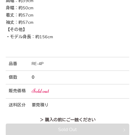
肩幅：約39cm
身幅：約50cm
着丈：約57cm
袖丈：約57cm
【その他】
・モデル身長：約156cm
品番
RE-4P
個数
0
Sold out
販売価格
送料区分
要見積り
＞ 購入の前にご一読ください
Sold Out