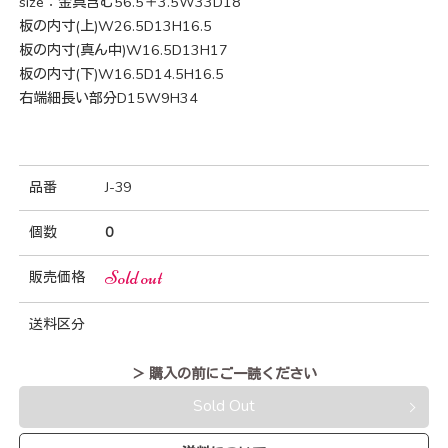
size：金具含む56.5＋3.5W33D18
板の内寸(上)W26.5D13H16.5
板の内寸(真ん中)W16.5D13H17
板の内寸(下)W16.5D14.5H16.5
右端細長い部分D15W9H34
品番
J-39
個数
0
Sold out
販売価格
送料区分
＞ 購入の前にご一読ください
Sold Out