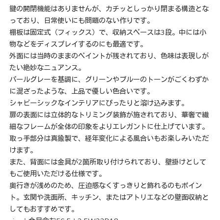
鍵の開閉機能はありませんが、カチッとしっかり閉まる構造とな
っており、日常使いにも問題のない作りです。
棚板は固定式（フィックス）で、収納スペースは3段。中には小
物などをディスプレイするのにも最適です。
外面には当時のままのペイントが残されており、色味は表現しが
たい絶妙なニュアンス。
パールグレーを基調に、グリーンやブルーのトーンがごくわずか
に混ざったような、上品で優しい色合いです。
シャビーシックなインテリアにぴったりと溶け込みます。
扉の表面には立体的なトリミング装飾が施されており、華奢で繊
細なフレームが全体の印象をよりエレガントに仕上げています。
取っ手部分は真鍮製で、経年変化による風合いもお楽しみいただ
けます。
また、背面には金具が2箇所取り付けられており、壁掛けとして
もご使用いただける仕様です。
奥行きが浅めのため、圧迫感なくすっきりと飾れるのもポイン
ト。玄関や洗面所、キッチン、またはアトリエなどの壁面収納と
してもおすすめです。