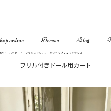
hop online
Access
Blog
I
付きドール用カート | フランスアンティークショップディフェランス
フリル付きドール用カート