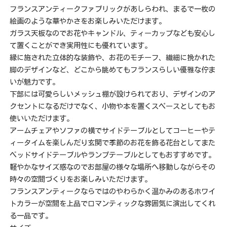
フランスアンティークファブリックがあしらわれ、まるで一枚の
絵画のような華やかさをお楽しみいただけます。
ガラス天板なのでお花やキャンドル、ティーカップなども安心し
て置くことができ実用性にも優れています。
縁に施された立体的な装飾や、お花のモチーフ、繊細に挽かれた
脚のデザインなど、どこから眺めてもフランスらしい優雅な佇ま
いが魅力です。
下部には可愛らしいメッシュ棚が設けられており、デザインのア
クセントになるだけでなく、小物や本を置くスペースとしてもお
使いいただけます。
アームチェアやソファの横でサイドテーブルとしてコーヒーやテ
ィータイムを楽しんだり玄関で季節のお花を飾る花台としてまた
ベッドサイドテーブルやランプテーブルとしてもおすすめです。
軽やかなサイズ感なのでお部屋の様々な場所へ移動しながらその
時々の空間づくりをお楽しみいただけます。
フランスアンティークならではのやわらかく温かみのあるホワイ
トカラーが空間を上品でロマンティックな雰囲気に演出してくれ
る一品です。