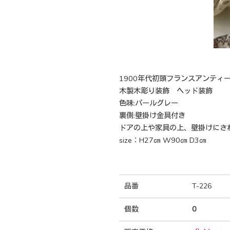
1900年代初頭フランスアンティ
木製木彫り装飾 ヘッド装飾
色味:パールグレー
裏側:壁掛け金具付き
ドアの上や家具の上、壁掛けにさ
size：H27㎝ W90㎝ D3㎝
品番
T-226
個数
0