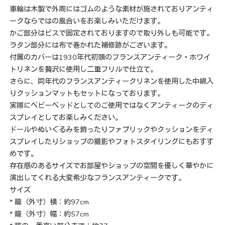
車輪は木製で外周にはゴムのような素材が施されておりアンティ
ークならではの風合いをお楽しみいただけます。
かご部分はビスで固定されておりますので取り外しも可能です。
ラタン部分には布で巻かれた補修跡がございます。
付属のカバーは1930年代初頭のフランスアンティーク・ホワイ
トリネンを贅沢に使用し二重フリルで仕立て。
さらに、同年代のフランスアンティークリネンを使用した中綿入
りクッションマットもセットになっております。
実際にベビーベッドとしてのご使用ではなくアンティークのディ
スプレイとしてお楽しみください。
ドールやぬいぐるみを飾ったりファブリックやクッションをディ
スプレイしたりショップの撮影やフォトスタイリングにもおすす
めです。
存在感のあるサイズでお部屋やショップの空間を優しく華やかに
演出してくれる大変希少なフランスアンティークです。
サイズ
* 籠（外寸）横：約97cm
* 籠（外寸）幅：約57cm